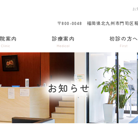
お
〒800-0048
福岡県北九州市門司区稲積
院案内
診療案内
初診の方
Clinic
Medical
First
お知らせ